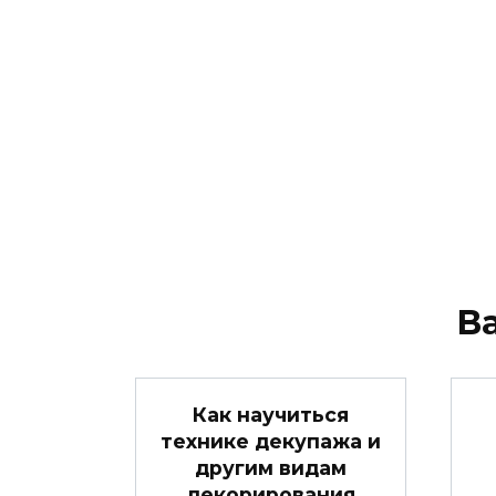
В
Как научиться
технике декупажа и
другим видам
декорирования