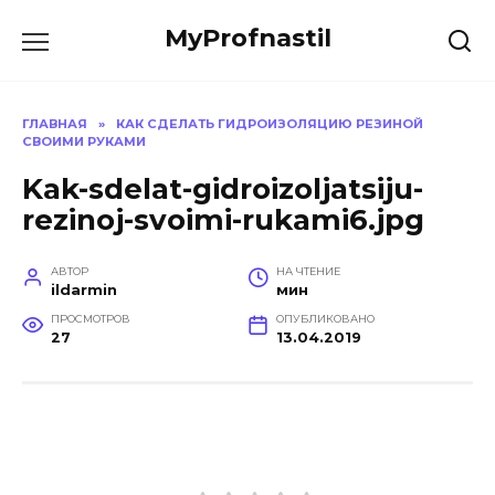
Перейти
MyProfnastil
к
содержанию
ГЛАВНАЯ
»
КАК СДЕЛАТЬ ГИДРОИЗОЛЯЦИЮ РЕЗИНОЙ
СВОИМИ РУКАМИ
Kak-sdelat-gidroizoljatsiju-
rezinoj-svoimi-rukami6.jpg
АВТОР
НА ЧТЕНИЕ
ildarmin
мин
ПРОСМОТРОВ
ОПУБЛИКОВАНО
27
13.04.2019