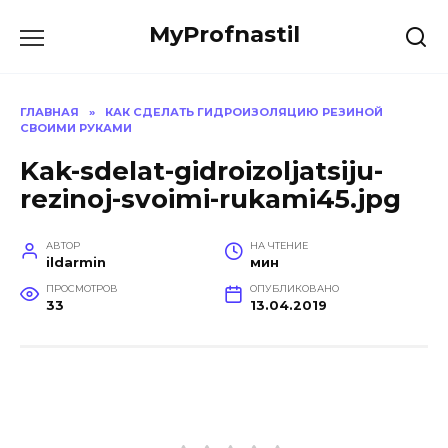
Перейти
MyProfnastil
к
содержанию
ГЛАВНАЯ
»
КАК СДЕЛАТЬ ГИДРОИЗОЛЯЦИЮ РЕЗИНОЙ
СВОИМИ РУКАМИ
Kak-sdelat-gidroizoljatsiju-
rezinoj-svoimi-rukami45.jpg
АВТОР
НА ЧТЕНИЕ
ildarmin
мин
ПРОСМОТРОВ
ОПУБЛИКОВАНО
33
13.04.2019