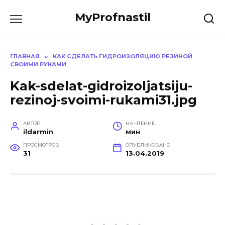
Перейти
MyProfnastil
к
содержанию
ГЛАВНАЯ
»
КАК СДЕЛАТЬ ГИДРОИЗОЛЯЦИЮ РЕЗИНОЙ
СВОИМИ РУКАМИ
Kak-sdelat-gidroizoljatsiju-
rezinoj-svoimi-rukami31.jpg
АВТОР
НА ЧТЕНИЕ
ildarmin
мин
ПРОСМОТРОВ
ОПУБЛИКОВАНО
31
13.04.2019