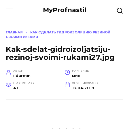
Перейти
MyProfnastil
к
содержанию
ГЛАВНАЯ
»
КАК СДЕЛАТЬ ГИДРОИЗОЛЯЦИЮ РЕЗИНОЙ
СВОИМИ РУКАМИ
Kak-sdelat-gidroizoljatsiju-
rezinoj-svoimi-rukami27.jpg
АВТОР
НА ЧТЕНИЕ
ildarmin
мин
ПРОСМОТРОВ
ОПУБЛИКОВАНО
41
13.04.2019