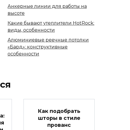
Анкерные линии для работы на
высоте
Какие бывают утеплители HotRock:
виды, особенности
Алюминиевые реечные потолки
«Бард»: конструктивные
особенности
ся
Как подобрать
а:
шторы в стиле
ля
прованс
и