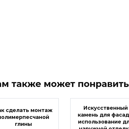
ам также может понравить
Искусственный
ак сделать монтаж
камень для фасад
полимерпесчаной
использование д
глины
наружной отделк