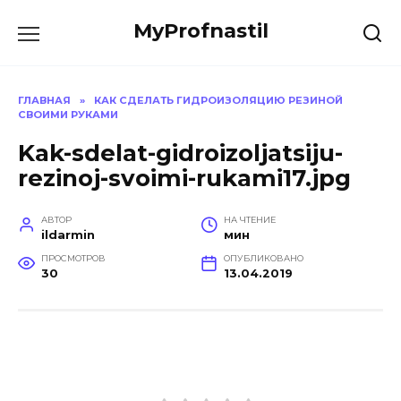
Перейти
MyProfnastil
к
содержанию
ГЛАВНАЯ
»
КАК СДЕЛАТЬ ГИДРОИЗОЛЯЦИЮ РЕЗИНОЙ
СВОИМИ РУКАМИ
Kak-sdelat-gidroizoljatsiju-
rezinoj-svoimi-rukami17.jpg
АВТОР
НА ЧТЕНИЕ
ildarmin
мин
ПРОСМОТРОВ
ОПУБЛИКОВАНО
30
13.04.2019