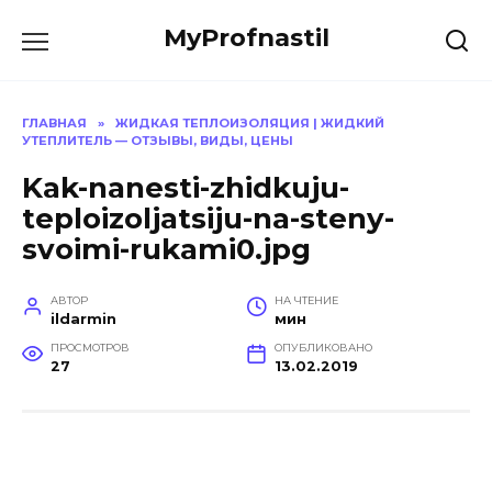
Перейти
MyProfnastil
к
содержанию
ГЛАВНАЯ
»
ЖИДКАЯ ТЕПЛОИЗОЛЯЦИЯ | ЖИДКИЙ
УТЕПЛИТЕЛЬ — ОТЗЫВЫ, ВИДЫ, ЦЕНЫ
Kak-nanesti-zhidkuju-
teploizoljatsiju-na-steny-
svoimi-rukami0.jpg
АВТОР
НА ЧТЕНИЕ
ildarmin
мин
ПРОСМОТРОВ
ОПУБЛИКОВАНО
27
13.02.2019