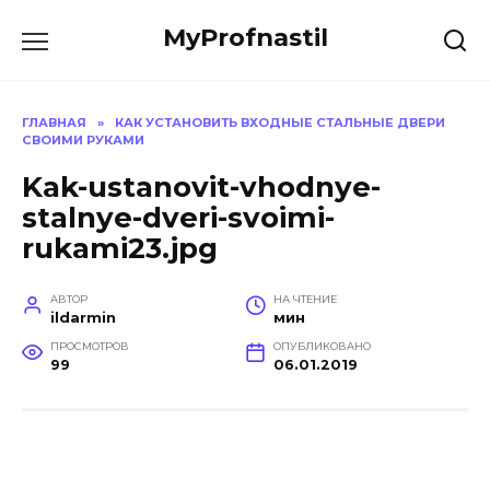
Перейти
MyProfnastil
к
содержанию
ГЛАВНАЯ
»
КАК УСТАНОВИТЬ ВХОДНЫЕ СТАЛЬНЫЕ ДВЕРИ
СВОИМИ РУКАМИ
Kak-ustanovit-vhodnye-
stalnye-dveri-svoimi-
rukami23.jpg
АВТОР
НА ЧТЕНИЕ
ildarmin
мин
ПРОСМОТРОВ
ОПУБЛИКОВАНО
99
06.01.2019