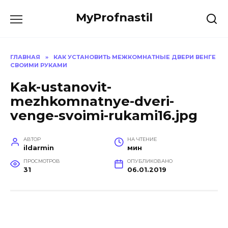
Перейти
MyProfnastil
к
содержанию
ГЛАВНАЯ
»
КАК УСТАНОВИТЬ МЕЖКОМНАТНЫЕ ДВЕРИ ВЕНГЕ
СВОИМИ РУКАМИ
Kak-ustanovit-
mezhkomnatnye-dveri-
venge-svoimi-rukami16.jpg
АВТОР
НА ЧТЕНИЕ
ildarmin
мин
ПРОСМОТРОВ
ОПУБЛИКОВАНО
31
06.01.2019