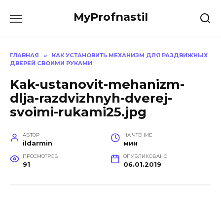
Перейти
MyProfnastil
к
содержанию
ГЛАВНАЯ
»
КАК УСТАНОВИТЬ МЕХАНИЗМ ДЛЯ РАЗДВИЖНЫХ
ДВЕРЕЙ СВОИМИ РУКАМИ
Kak-ustanovit-mehanizm-
dlja-razdvizhnyh-dverej-
svoimi-rukami25.jpg
АВТОР
НА ЧТЕНИЕ
ildarmin
мин
ПРОСМОТРОВ
ОПУБЛИКОВАНО
91
06.01.2019