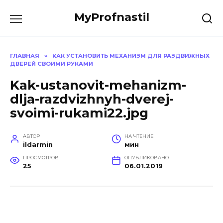
Перейти
MyProfnastil
к
содержанию
ГЛАВНАЯ
»
КАК УСТАНОВИТЬ МЕХАНИЗМ ДЛЯ РАЗДВИЖНЫХ
ДВЕРЕЙ СВОИМИ РУКАМИ
Kak-ustanovit-mehanizm-
dlja-razdvizhnyh-dverej-
svoimi-rukami22.jpg
АВТОР
НА ЧТЕНИЕ
ildarmin
мин
ПРОСМОТРОВ
ОПУБЛИКОВАНО
25
06.01.2019