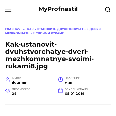
Перейти
MyProfnastil
к
содержанию
ГЛАВНАЯ
»
КАК УСТАНОВИТЬ ДВУХСТВОРЧАТЫЕ ДВЕРИ
МЕЖКОМНАТНЫЕ СВОИМИ РУКАМИ
Kak-ustanovit-
dvuhstvorchatye-dveri-
mezhkomnatnye-svoimi-
rukami8.jpg
АВТОР
НА ЧТЕНИЕ
ildarmin
мин
ПРОСМОТРОВ
ОПУБЛИКОВАНО
29
05.01.2019