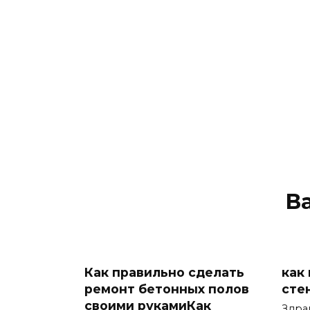
В
Как правильно сделать
как
ремонт бетонных полов
сте
своими рукамиКак
Здра