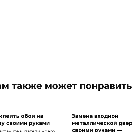
ам также может понравить
 клеить обои на
Замена входной
ну своими руками
металлической две
своими руками —
вствуйте читатели моего