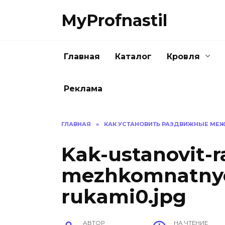
Перейти
MyProfnastil
к
содержанию
Главная
Каталог
Кровля
Реклама
ГЛАВНАЯ
»
КАК УСТАНОВИТЬ РАЗДВИЖНЫЕ МЕ
Kak-ustanovit-r
mezhkomnatnye-
rukami0.jpg
АВТОР
НА ЧТЕНИЕ