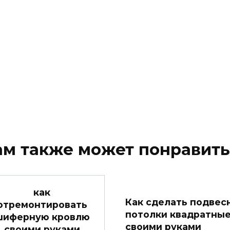
ам также может понравить
как
Как сделать подвес
отремонтировать
потолки квадратны
шиферную кровлю
своими руками
своими руками