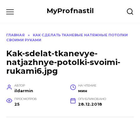
Перейти
MyProfnastil
к
содержанию
ГЛАВНАЯ
»
КАК СДЕЛАТЬ ТКАНЕВЫЕ НАТЯЖНЫЕ ПОТОЛКИ
СВОИМИ РУКАМИ
Kak-sdelat-tkanevye-
natjazhnye-potolki-svoimi-
rukami6.jpg
АВТОР
НА ЧТЕНИЕ
ildarmin
мин
ПРОСМОТРОВ
ОПУБЛИКОВАНО
25
28.12.2018