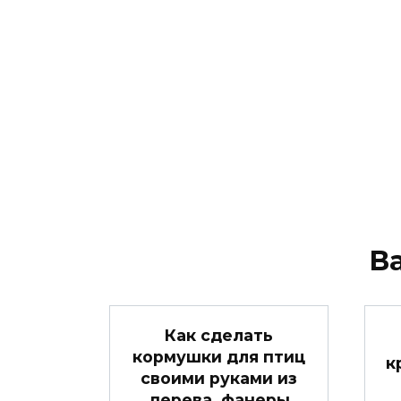
В
Как сделать
кормушки для птиц
к
своими руками из
дерева, фанеры