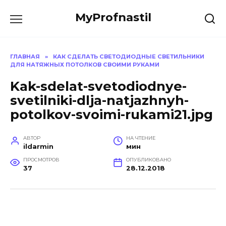
Перейти
MyProfnastil
к
содержанию
ГЛАВНАЯ
»
КАК СДЕЛАТЬ СВЕТОДИОДНЫЕ СВЕТИЛЬНИКИ
ДЛЯ НАТЯЖНЫХ ПОТОЛКОВ СВОИМИ РУКАМИ
Kak-sdelat-svetodiodnye-
svetilniki-dlja-natjazhnyh-
potolkov-svoimi-rukami21.jpg
АВТОР
НА ЧТЕНИЕ
ildarmin
мин
ПРОСМОТРОВ
ОПУБЛИКОВАНО
37
28.12.2018