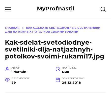
Перейти
MyProfnastil
к
содержанию
ГЛАВНАЯ
»
КАК СДЕЛАТЬ СВЕТОДИОДНЫЕ СВЕТИЛЬНИКИ
ДЛЯ НАТЯЖНЫХ ПОТОЛКОВ СВОИМИ РУКАМИ
Kak-sdelat-svetodiodnye-
svetilniki-dlja-natjazhnyh-
potolkov-svoimi-rukami17.jpg
АВТОР
НА ЧТЕНИЕ
ildarmin
мин
ПРОСМОТРОВ
ОПУБЛИКОВАНО
99
28.12.2018