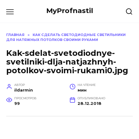
Перейти
MyProfnastil
к
содержанию
ГЛАВНАЯ
»
КАК СДЕЛАТЬ СВЕТОДИОДНЫЕ СВЕТИЛЬНИКИ
ДЛЯ НАТЯЖНЫХ ПОТОЛКОВ СВОИМИ РУКАМИ
Kak-sdelat-svetodiodnye-
svetilniki-dlja-natjazhnyh-
potolkov-svoimi-rukami0.jpg
АВТОР
НА ЧТЕНИЕ
ildarmin
мин
ПРОСМОТРОВ
ОПУБЛИКОВАНО
99
28.12.2018