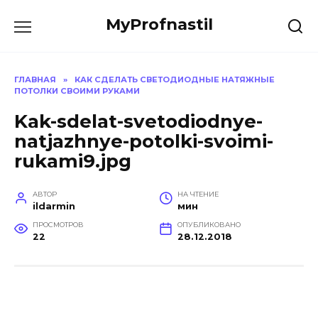
Перейти
MyProfnastil
к
содержанию
ГЛАВНАЯ
»
КАК СДЕЛАТЬ СВЕТОДИОДНЫЕ НАТЯЖНЫЕ
ПОТОЛКИ СВОИМИ РУКАМИ
Kak-sdelat-svetodiodnye-
natjazhnye-potolki-svoimi-
rukami9.jpg
АВТОР
НА ЧТЕНИЕ
ildarmin
мин
ПРОСМОТРОВ
ОПУБЛИКОВАНО
22
28.12.2018