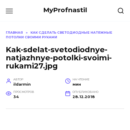
Перейти
MyProfnastil
к
содержанию
ГЛАВНАЯ
»
КАК СДЕЛАТЬ СВЕТОДИОДНЫЕ НАТЯЖНЫЕ
ПОТОЛКИ СВОИМИ РУКАМИ
Kak-sdelat-svetodiodnye-
natjazhnye-potolki-svoimi-
rukami27.jpg
АВТОР
НА ЧТЕНИЕ
ildarmin
мин
ПРОСМОТРОВ
ОПУБЛИКОВАНО
34
28.12.2018