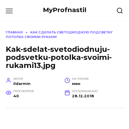
Перейти
MyProfnastil
к
содержанию
ГЛАВНАЯ
»
КАК СДЕЛАТЬ СВЕТОДИОДНУЮ ПОДСВЕТКУ
ПОТОЛКА СВОИМИ РУКАМИ
Kak-sdelat-svetodiodnuju-
podsvetku-potolka-svoimi-
rukami13.jpg
АВТОР
НА ЧТЕНИЕ
ildarmin
мин
ПРОСМОТРОВ
ОПУБЛИКОВАНО
40
28.12.2018