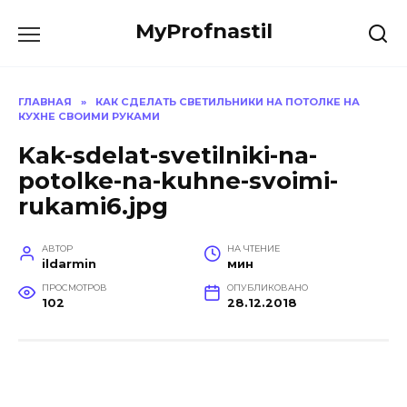
Перейти
MyProfnastil
к
содержанию
ГЛАВНАЯ
»
КАК СДЕЛАТЬ СВЕТИЛЬНИКИ НА ПОТОЛКЕ НА
КУХНЕ СВОИМИ РУКАМИ
Kak-sdelat-svetilniki-na-
potolke-na-kuhne-svoimi-
rukami6.jpg
АВТОР
НА ЧТЕНИЕ
ildarmin
мин
ПРОСМОТРОВ
ОПУБЛИКОВАНО
102
28.12.2018