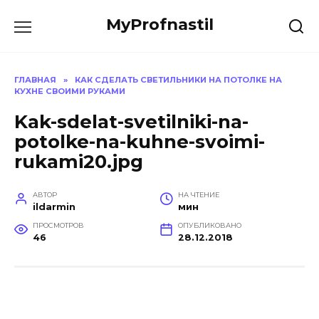
Перейти
MyProfnastil
к
содержанию
ГЛАВНАЯ
»
КАК СДЕЛАТЬ СВЕТИЛЬНИКИ НА ПОТОЛКЕ НА
КУХНЕ СВОИМИ РУКАМИ
Kak-sdelat-svetilniki-na-
potolke-na-kuhne-svoimi-
rukami20.jpg
АВТОР
НА ЧТЕНИЕ
ildarmin
мин
ПРОСМОТРОВ
ОПУБЛИКОВАНО
46
28.12.2018