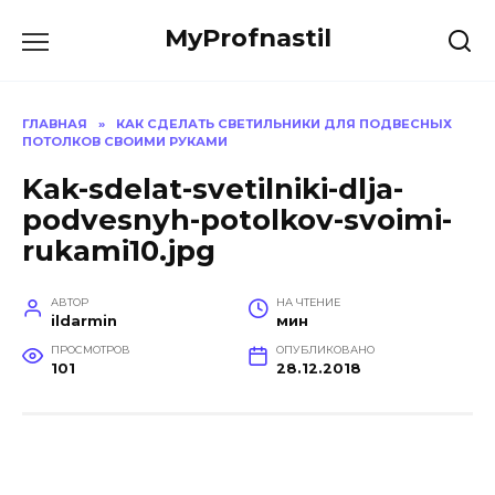
Перейти
MyProfnastil
к
содержанию
ГЛАВНАЯ
»
КАК СДЕЛАТЬ СВЕТИЛЬНИКИ ДЛЯ ПОДВЕСНЫХ
ПОТОЛКОВ СВОИМИ РУКАМИ
Kak-sdelat-svetilniki-dlja-
podvesnyh-potolkov-svoimi-
rukami10.jpg
АВТОР
НА ЧТЕНИЕ
ildarmin
мин
ПРОСМОТРОВ
ОПУБЛИКОВАНО
101
28.12.2018