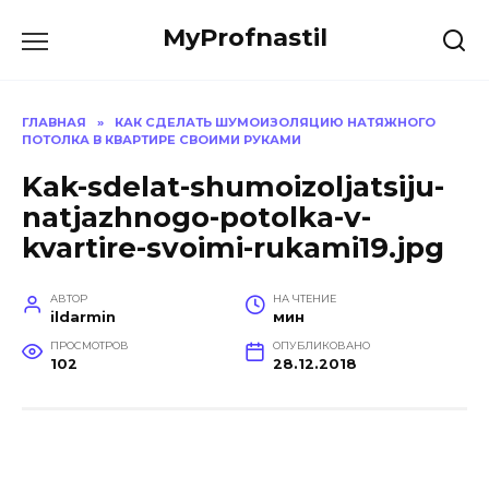
Перейти
MyProfnastil
к
содержанию
ГЛАВНАЯ
»
КАК СДЕЛАТЬ ШУМОИЗОЛЯЦИЮ НАТЯЖНОГО
ПОТОЛКА В КВАРТИРЕ СВОИМИ РУКАМИ
Kak-sdelat-shumoizoljatsiju-
natjazhnogo-potolka-v-
kvartire-svoimi-rukami19.jpg
АВТОР
НА ЧТЕНИЕ
ildarmin
мин
ПРОСМОТРОВ
ОПУБЛИКОВАНО
102
28.12.2018