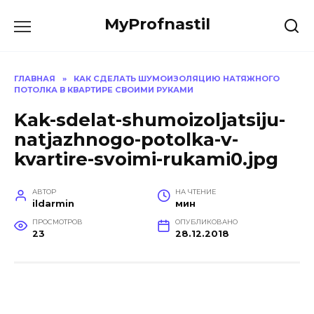
Перейти
MyProfnastil
к
содержанию
ГЛАВНАЯ
»
КАК СДЕЛАТЬ ШУМОИЗОЛЯЦИЮ НАТЯЖНОГО
ПОТОЛКА В КВАРТИРЕ СВОИМИ РУКАМИ
Kak-sdelat-shumoizoljatsiju-
natjazhnogo-potolka-v-
kvartire-svoimi-rukami0.jpg
АВТОР
НА ЧТЕНИЕ
ildarmin
мин
ПРОСМОТРОВ
ОПУБЛИКОВАНО
23
28.12.2018