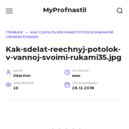
Перейти
MyProfnastil
к
содержанию
ГЛАВНАЯ
»
КАК СДЕЛАТЬ РЕЕЧНЫЙ ПОТОЛОК В ВАННОЙ
СВОИМИ РУКАМИ
Kak-sdelat-reechnyj-potolok-
v-vannoj-svoimi-rukami35.jpg
АВТОР
НА ЧТЕНИЕ
ildarmin
мин
ПРОСМОТРОВ
ОПУБЛИКОВАНО
26
28.12.2018