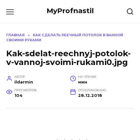
Перейти
MyProfnastil
к
содержанию
ГЛАВНАЯ
»
КАК СДЕЛАТЬ РЕЕЧНЫЙ ПОТОЛОК В ВАННОЙ
СВОИМИ РУКАМИ
Kak-sdelat-reechnyj-potolok-
v-vannoj-svoimi-rukami0.jpg
АВТОР
НА ЧТЕНИЕ
ildarmin
мин
ПРОСМОТРОВ
ОПУБЛИКОВАНО
104
28.12.2018