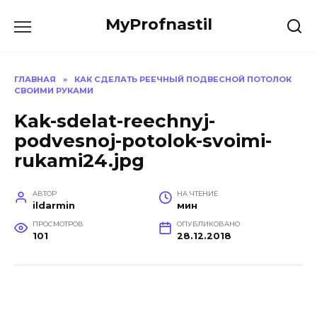
Перейти
MyProfnastil
к
содержанию
ГЛАВНАЯ
»
КАК СДЕЛАТЬ РЕЕЧНЫЙ ПОДВЕСНОЙ ПОТОЛОК
СВОИМИ РУКАМИ
Kak-sdelat-reechnyj-
podvesnoj-potolok-svoimi-
rukami24.jpg
АВТОР
НА ЧТЕНИЕ
ildarmin
мин
ПРОСМОТРОВ
ОПУБЛИКОВАНО
101
28.12.2018