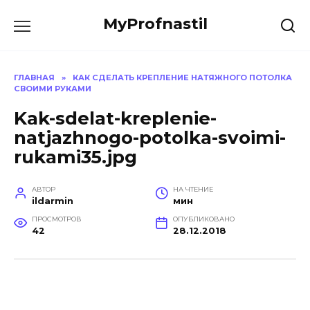
Перейти
MyProfnastil
к
содержанию
ГЛАВНАЯ
»
КАК СДЕЛАТЬ КРЕПЛЕНИЕ НАТЯЖНОГО ПОТОЛКА
СВОИМИ РУКАМИ
Kak-sdelat-kreplenie-
natjazhnogo-potolka-svoimi-
rukami35.jpg
АВТОР
НА ЧТЕНИЕ
ildarmin
мин
ПРОСМОТРОВ
ОПУБЛИКОВАНО
42
28.12.2018