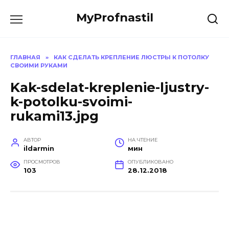
Перейти
MyProfnastil
к
содержанию
ГЛАВНАЯ
»
КАК СДЕЛАТЬ КРЕПЛЕНИЕ ЛЮСТРЫ К ПОТОЛКУ
СВОИМИ РУКАМИ
Kak-sdelat-kreplenie-ljustry-
k-potolku-svoimi-
rukami13.jpg
АВТОР
НА ЧТЕНИЕ
ildarmin
мин
ПРОСМОТРОВ
ОПУБЛИКОВАНО
103
28.12.2018