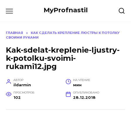
Перейти
MyProfnastil
к
содержанию
ГЛАВНАЯ
»
КАК СДЕЛАТЬ КРЕПЛЕНИЕ ЛЮСТРЫ К ПОТОЛКУ
СВОИМИ РУКАМИ
Kak-sdelat-kreplenie-ljustry-
k-potolku-svoimi-
rukami12.jpg
АВТОР
НА ЧТЕНИЕ
ildarmin
мин
ПРОСМОТРОВ
ОПУБЛИКОВАНО
102
28.12.2018