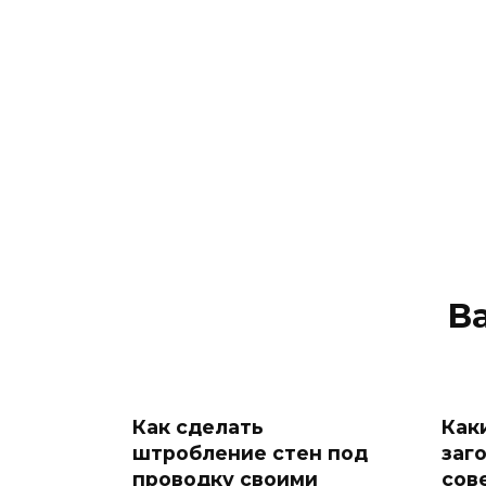
В
Как сделать
Как
штробление стен под
заг
проводку своими
сов