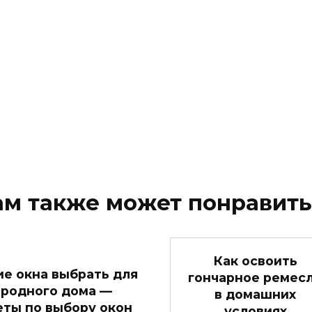
ам также может понравить
Как освоить
ие окна выбрать для
гончарное ремес
ородного дома —
в домашних
еты по выбору окон
условиях