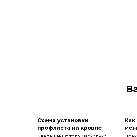
В
Схема установки
Как
профлиста на кровле
меж
Введение От того, насколько
Прак