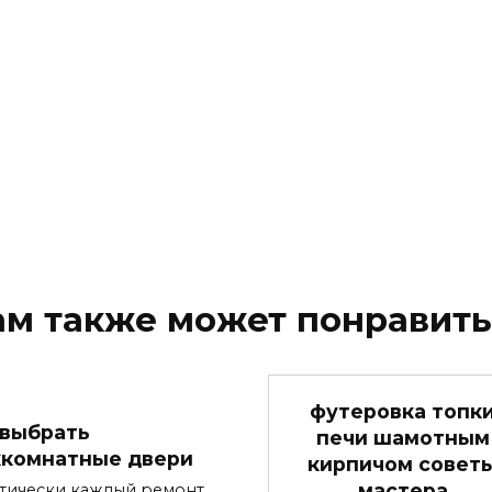
ам также может понравить
футеровка топк
 выбрать
печи шамотным
комнатные двери
кирпичом совет
мастера
тически каждый ремонт