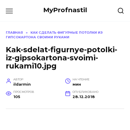
Перейти
MyProfnastil
к
содержанию
ГЛАВНАЯ
»
КАК СДЕЛАТЬ ФИГУРНЫЕ ПОТОЛКИ ИЗ
ГИПСОКАРТОНА СВОИМИ РУКАМИ
Kak-sdelat-figurnye-potolki-
iz-gipsokartona-svoimi-
rukami10.jpg
АВТОР
НА ЧТЕНИЕ
ildarmin
мин
ПРОСМОТРОВ
ОПУБЛИКОВАНО
105
28.12.2018