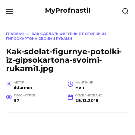
Перейти
MyProfnastil
к
содержанию
ГЛАВНАЯ
»
КАК СДЕЛАТЬ ФИГУРНЫЕ ПОТОЛКИ ИЗ
ГИПСОКАРТОНА СВОИМИ РУКАМИ
Kak-sdelat-figurnye-potolki-
iz-gipsokartona-svoimi-
rukami1.jpg
АВТОР
НА ЧТЕНИЕ
ildarmin
мин
ПРОСМОТРОВ
ОПУБЛИКОВАНО
97
28.12.2018