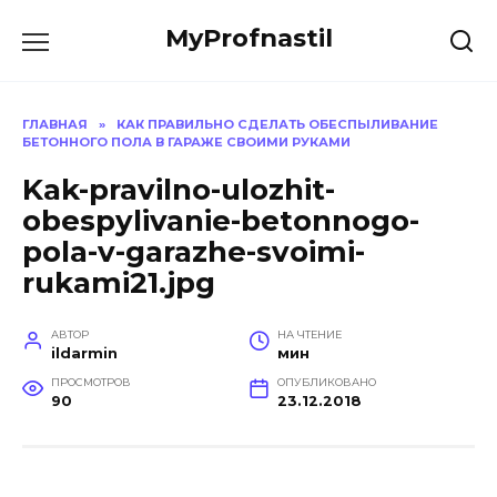
Перейти
MyProfnastil
к
содержанию
ГЛАВНАЯ
»
КАК ПРАВИЛЬНО СДЕЛАТЬ ОБЕСПЫЛИВАНИЕ
БЕТОННОГО ПОЛА В ГАРАЖЕ СВОИМИ РУКАМИ
Kak-pravilno-ulozhit-
obespylivanie-betonnogo-
pola-v-garazhe-svoimi-
rukami21.jpg
АВТОР
НА ЧТЕНИЕ
ildarmin
мин
ПРОСМОТРОВ
ОПУБЛИКОВАНО
90
23.12.2018