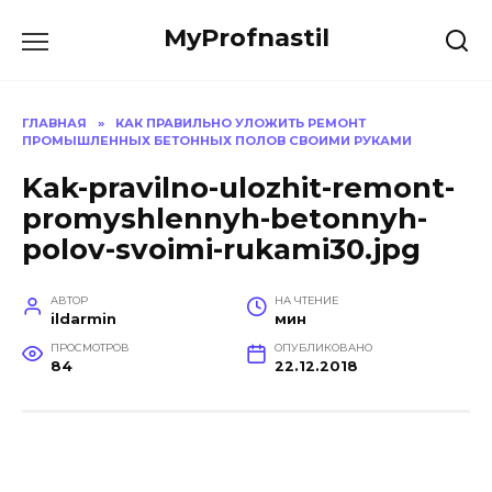
Перейти
MyProfnastil
к
содержанию
ГЛАВНАЯ
»
КАК ПРАВИЛЬНО УЛОЖИТЬ РЕМОНТ
ПРОМЫШЛЕННЫХ БЕТОННЫХ ПОЛОВ СВОИМИ РУКАМИ
Kak-pravilno-ulozhit-remont-
promyshlennyh-betonnyh-
polov-svoimi-rukami30.jpg
АВТОР
НА ЧТЕНИЕ
ildarmin
мин
ПРОСМОТРОВ
ОПУБЛИКОВАНО
84
22.12.2018