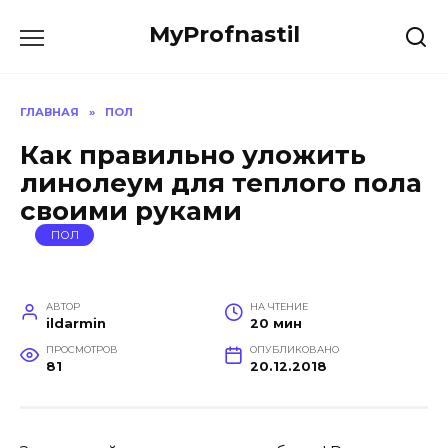
Перейти
MyProfnastil
к
содержанию
ГЛАВНАЯ
»
ПОЛ
Как правильно уложить
линолеум для теплого пола
своими руками
ПОЛ
АВТОР
НА ЧТЕНИЕ
ildarmin
20 мин
ПРОСМОТРОВ
ОПУБЛИКОВАНО
81
20.12.2018