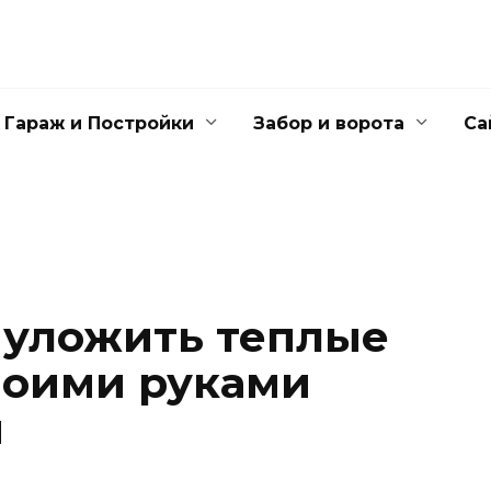
Гараж и Постройки
Забор и ворота
Са
 уложить теплые
воими руками
и