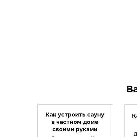
В
Как устроить сауну
К
в частном доме
своими руками
Д