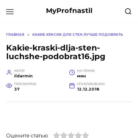
Перейти
MyProfnastil
к
содержанию
ГЛАВНАЯ
»
КАКИЕ КРАСКИ ДЛЯ СТЕН ЛУЧШЕ ПОДОБРАТЬ
Kakie-kraski-dlja-sten-
luchshe-podobrat16.jpg
АВТОР
НА ЧТЕНИЕ
ildarmin
мин
ПРОСМОТРОВ
ОПУБЛИКОВАНО
37
12.12.2018
Оцените статью