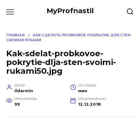
Перейти
MyProfnastil
к
содержанию
ГЛАВНАЯ
»
КАК СДЕЛАТЬ ПРОБКОВОЕ ПОКРЫТИЕ ДЛЯ СТЕН
СВОИМИ РУКАМИ
Kak-sdelat-probkovoe-
pokrytie-dlja-sten-svoimi-
rukami50.jpg
АВТОР
НА ЧТЕНИЕ
ildarmin
мин
ПРОСМОТРОВ
ОПУБЛИКОВАНО
99
12.12.2018