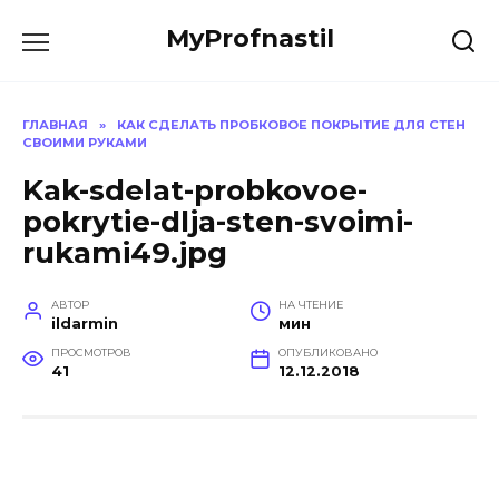
Перейти
MyProfnastil
к
содержанию
ГЛАВНАЯ
»
КАК СДЕЛАТЬ ПРОБКОВОЕ ПОКРЫТИЕ ДЛЯ СТЕН
СВОИМИ РУКАМИ
Kak-sdelat-probkovoe-
pokrytie-dlja-sten-svoimi-
rukami49.jpg
АВТОР
НА ЧТЕНИЕ
ildarmin
мин
ПРОСМОТРОВ
ОПУБЛИКОВАНО
41
12.12.2018