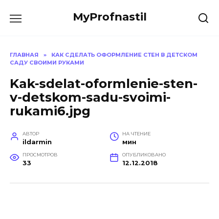
Перейти
MyProfnastil
к
содержанию
ГЛАВНАЯ
»
КАК СДЕЛАТЬ ОФОРМЛЕНИЕ СТЕН В ДЕТСКОМ
САДУ СВОИМИ РУКАМИ
Kak-sdelat-oformlenie-sten-
v-detskom-sadu-svoimi-
rukami6.jpg
АВТОР
НА ЧТЕНИЕ
ildarmin
мин
ПРОСМОТРОВ
ОПУБЛИКОВАНО
33
12.12.2018