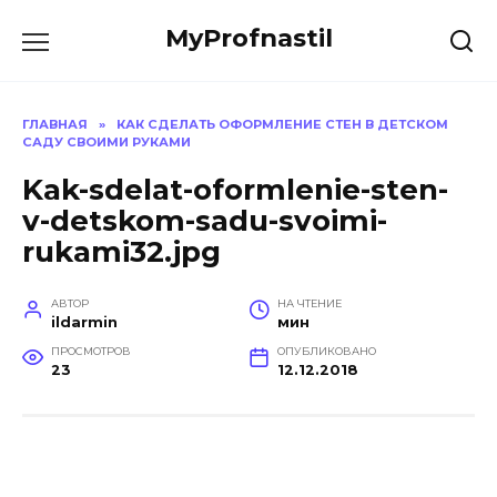
Перейти
MyProfnastil
к
содержанию
ГЛАВНАЯ
»
КАК СДЕЛАТЬ ОФОРМЛЕНИЕ СТЕН В ДЕТСКОМ
САДУ СВОИМИ РУКАМИ
Kak-sdelat-oformlenie-sten-
v-detskom-sadu-svoimi-
rukami32.jpg
АВТОР
НА ЧТЕНИЕ
ildarmin
мин
ПРОСМОТРОВ
ОПУБЛИКОВАНО
23
12.12.2018