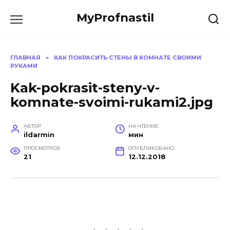
Перейти
MyProfnastil
к
содержанию
ГЛАВНАЯ
»
КАК ПОКРАСИТЬ СТЕНЫ В КОМНАТЕ СВОИМИ
РУКАМИ
Kak-pokrasit-steny-v-
komnate-svoimi-rukami2.jpg
АВТОР
НА ЧТЕНИЕ
ildarmin
мин
ПРОСМОТРОВ
ОПУБЛИКОВАНО
21
12.12.2018