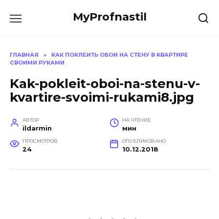
Перейти
MyProfnastil
к
содержанию
ГЛАВНАЯ
»
КАК ПОКЛЕИТЬ ОБОИ НА СТЕНУ В КВАРТИРЕ
СВОИМИ РУКАМИ
Kak-pokleit-oboi-na-stenu-v-
kvartire-svoimi-rukami8.jpg
АВТОР
НА ЧТЕНИЕ
ildarmin
мин
ПРОСМОТРОВ
ОПУБЛИКОВАНО
24
10.12.2018